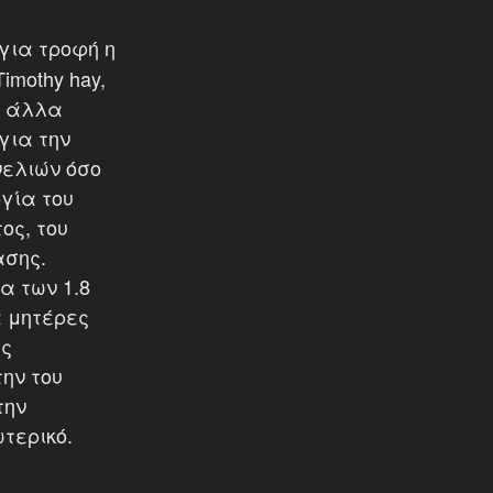
για τροφή η
Timothy hay,
αι άλλα
για την
ελιών όσο
ργία του
ος, του
ασης.
α των 1.8
α μητέρες
ης
την του
την
τερικό.