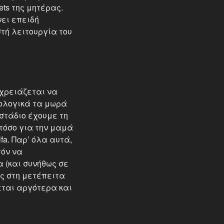
ets της μητέρας.
νει επειδή
τή λειτουργία του
 χρειάζεται να
ιολογικά τα μωρά
 στάδιο έχουμε τη
τόσο για την μαμά
fa. Παρ’ όλα αυτά,
τόν να
 (και συνήθως σε
ς στη μετέπειτα
εται αργότερα και