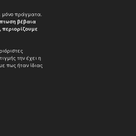
αι μόνο πράγματα.
ίπτωση βέβαια
ο, περιορίζουμε
εριόριστες
ιγμής την έχει η
με πως ήταν ίδιας