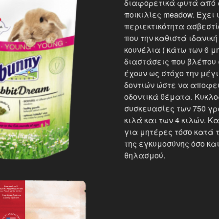
διαφορετικά φυτά από 
ποικιλίες meadow. Έχει
περιεκτικότητα ασβεστ
που την καθιστά ιδανικ
κουνέλια ( κάτω των 6 μη
διαστάσεις που βλέπου
έχουν ως στόχο την μέγι
δοντιών ώστε να αποφε
οδοντικά θέματα. Κυκλο
συσκευασίες των 750 γρ
κιλά και των 4 κιλών. Κ
για μητέρες τόσο κατά 
της εγκυμοσύνης όσο και
θηλασμού.