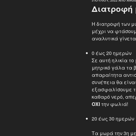
3 ΙΟΥΛΊΟΥ, 2022
ΑΠΌ
ANGE
ΣΤΙΣ
Διατροφή 
Η διατροφή των μ
μέχρι να φτάσουμε
αναλυτικά γίνεται
0 έως 20 ημερών
Σε αυτή ηλικία το
μητρικό γάλα τα 
απαραίτητα αντισ
συνέπεια θα είνα
εξασφαλίσουμε το
καθαρό νερό, απερ
ΟΧΙ
την φωλιά!
20 έως 30 ημερών
Τα μωρά την 3η με