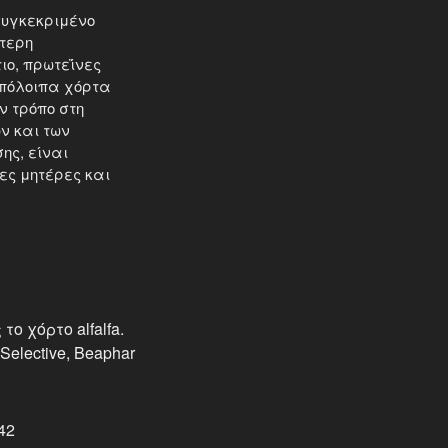
συγκεκριμένο
ύτερη
ιο, πρωτεΐνες
υπόλοιπα χόρτα
ν τρόπο στη
ν και των
ης, είναι
ς μητέρες και
ο χόρτο alfalfa.
elective, Beaphar
42