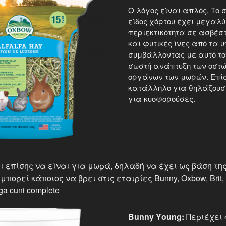
Ο λόγος είναι απλός. Το 
είδος χόρτου έχει μεγαλ
περιεκτικότητα σε ασβέστ
και φυτικές ίνες από τα 
συμβάλλοντας με αυτό το
σωστή ανάπτυξη των οστώ
οργάνων των μωρών. Επίσ
κατάλληλο για θηλάζουσε
για κυοφορούσες.
 επίσης να είναι για μωρά, δηλαδή να έχει ως βάση της τ
ορεί κάποιος να βρει στις εταιρίες Bunny, Oxbow, Brit, S
ga cuni complete
Βunny Υoung:
Περιέχει 