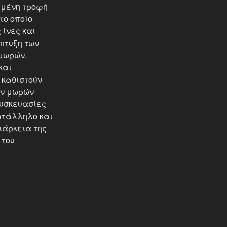
ιμένη τροφή
 το οποίο
 ίνες και
πτυξη των
μωρών.
και
 καθιστούν
ων μωρών
συσκευασίες
 Κατάλληλο και
ιάρκεια της
 του