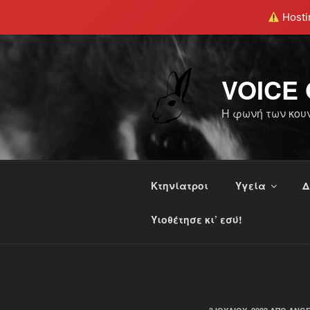
Hostin
Μετάβαση
στο
περιεχόμενο
VOICE 
Η φωνή των κου
Κτηνίατροι
Υγεία
Δ
Υιοθέτησε κι’ εσύ!
ΔΗΜΟΣΙΕΎΤΗΚΕ