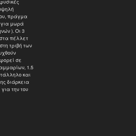
φυσικές
 υψηλή
ίου, πράγμα
ή για μωρά
νών ). Οι 3
 στα πέλλετ
στη τριβή των
υχθούν
φορεί σε
αμμαρίων, 1.5
ατάλληλο και
της διάρκεια
 για την του