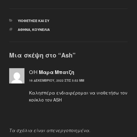
ΚΑΤΗΓΟΡΊΕΣ
ΥΙΟΘΈΤΗΣΕ ΚΑΙ ΣΥ
ΕΤΙΚΈΤΕΣ
ΑΘΉΝΑ
,
ΚΟΥΝΈΛΙΑ
Μια σκέψη στο “Ash”
Ο/Η
Μαρα Μπατζη
16 ΔΕΚΕΜΒΡΊΟΥ, 2022 ΣΤΙΣ 5:52 ΜΜ
Καλησπέρα ενδιαφέρομαι να υιοθετήσω τον
κούκλο τον ΑSH
Τα σχόλια είναι απενεργοποιημένα.