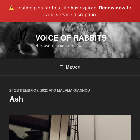
Hosting plan for this site has expired.
Renew now
to
avoid service disruption.
Μετάβαση
στο
VOICE OF RABBITS
περιεχόμενο
Η φωνή των κουνελιών
Μενού
ΔΗΜΟΣΙΕΎΤΗΚΕ
21 ΣΕΠΤΕΜΒΡΊΟΥ, 2022
ΑΠΌ
MALAMA GIANNOU
ΣΤΙΣ
Ash