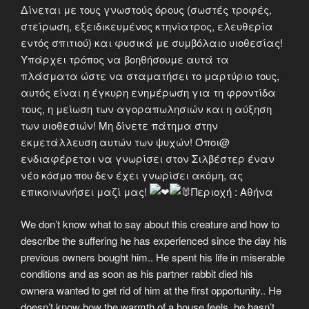
Δίνεται με τους γνωστούς όρους (σωστές τροφές,
στείρωση, εξειδικευμένος κτηνίατρος, ελευθερία
εντός σπιτιού) και φυσικά με συμβόλαιο υιοθεσίας!
Υπάρχει τρόπος να βοηθήσουμε αυτά τα
πλάσματα ώστε να σταματήσει το μαρτύριο τους,
αυτός είναι η έγκυρη ενημέρωση για τη φροντίδα
τους, η μείωση των αγοραπωλησιών και η αύξηση
των υιοθεσιών! Μη δίνετε πάτημα στην
εκμετάλλευση αυτών των ψυχών! Όποι@
ενδιαφέρεται να γνωρίσει στον Σιλβέστερ έναν
νέο κόσμο που δεν έχει γνωρίσει ακόμη, ας
επικοινωνήσει μαζί μας!
Περιοχή : Αθήνα
We don’t know what to say about this creature and how to
describe the suffering he has experienced since the day his
previous owners bought him.. He spent his life in miserable
conditions and as soon as his partner rabbit died his
ownera wanted to get rid of him at the first opportunity.. He
doesn’t know how the warmth of a house feels, he hasn’t