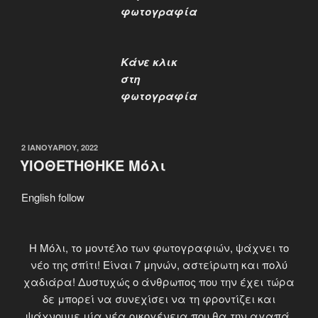
φωτογραφία
Κάνε κλικ
στη
φωτογραφία
ΔΗΜΟΣΙΕΎΤΗΚΕ
2 ΙΑΝΟΥΑΡΊΟΥ, 2022
ΣΤΙΣ
ΥΙΟΘΕΤΗΘΗΚΕ Μόλι
English follow
Η Μόλι, το μοντέλο των φωτογραφιών, ψάχνει το
νέο της σπίτι! Είναι 7 μηνών, αστείρωτη και πολύ
χαδιάρα! Δυστυχώς ο άνθρωπος που την έχει τώρα
δε μπορεί να συνεχίσει να τη φροντίζει και
ψάχνουμε μία νέα οικογένεια που θα την αγαπά,