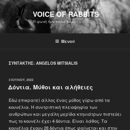
Μετάβαση
στο
VOICE OF RABBITS
περιεχόμενο
Η φωνή των κουνελιών
Μενού
ΣΥΝΤΆΚΤΗΣ:
ANGELOS MITSIALIS
ΔΗΜΟΣΙΕΎΤΗΚΕ
3 ΙΟΥΛΊΟΥ, 2022
ΣΤΙΣ
Δόντια. Μύθοι και αλήθειες
Εδώ επικρατεί άλλος ένας μύθος γύρω από τα
κουνέλια. Η συντριπτική πλειοψηφία των
ανθρώπων και μεγάλη μερίδα κτηνιάτρων πιστεύει
πως το κουνέλι έχει 4 δόντια. Είναι λάθος. Τα
κουνέλια έχουν 28 δόντια όπως φαίνεται και στην