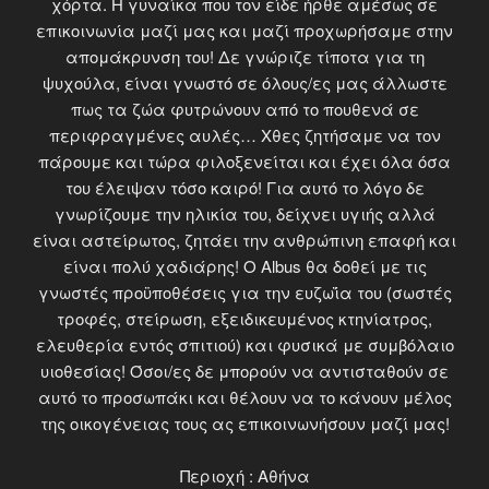
χόρτα. Η γυναίκα που τον είδε ήρθε αμέσως σε
επικοινωνία μαζί μας και μαζί προχωρήσαμε στην
απομάκρυνση του! Δε γνώριζε τίποτα για τη
ψυχούλα, είναι γνωστό σε όλους/ες μας άλλωστε
πως τα ζώα φυτρώνουν από το πουθενά σε
περιφραγμένες αυλές… Χθες ζητήσαμε να τον
πάρουμε και τώρα φιλοξενείται και έχει όλα όσα
του έλειψαν τόσο καιρό! Για αυτό το λόγο δε
γνωρίζουμε την ηλικία του, δείχνει υγιής αλλά
είναι αστείρωτος, ζητάει την ανθρώπινη επαφή και
είναι πολύ χαδιάρης! Ο Albus θα δοθεί με τις
γνωστές προϋποθέσεις για την ευζωΐα του (σωστές
τροφές, στείρωση, εξειδικευμένος κτηνίατρος,
ελευθερία εντός σπιτιού) και φυσικά με συμβόλαιο
υιοθεσίας! Όσοι/ες δε μπορούν να αντισταθούν σε
αυτό το προσωπάκι και θέλουν να το κάνουν μέλος
της οικογένειας τους ας επικοινωνήσουν μαζί μας!
Περιοχή : Αθήνα