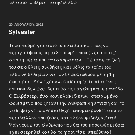
με αυτό το θέμα, πατήστε
εδώ
ΔΗΜΟΣΙΕΎΤΗΚΕ
23 ΙΑΝΟΥΑΡΊΟΥ, 2022
ΣΤΙΣ
Sylvester
Τι να πούμε για αυτό το πλάσμα και πως να
περιγράψουμε τη ταλαιπωρία που έχει υποστεί
από τη μέρα που τον αγόρασαν… Πέρασε τη ζωή
του σε άθλιες συνθήκες και μόλις το ταίρι του
πέθανε θέλησαν να τον ξεφορτωθούν με τη 1η
ευκαιρία.. Δεν έχει γνωρίσει τη ζεστασιά ενός
σπιτιού, δεν έχει δει τι θα πει αγάπη και φροντίδα..
Ο Σιλβέστερ, ένα κουνελάκι 5 ετων, στειρωμένο,
φοβισμένο που ζητάει την ανθρώπινη επαφή και το
χάδι ψάχνει υιοθεσία! Έχει απομακρυνθεί από το
περιβάλλον που ζούσε και πλέον φιλοξενείται!
Ψάχνουμε τον άνθρωπο που θα του προσφέρει όσα
έχει στερηθεί και θα το φροντίσει υπεύθυνα!